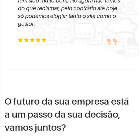
tem sido muito bom, até agora não temos
acompa
do que reclamar, pelo contrário até hoje
Agrade
s!
só podemos elogiar tanto o site como o
acompa
gestor.
Gabriel
Rafael Lavor
- CEO
O futuro da sua empresa está
a um passo da sua decisão,
vamos juntos?