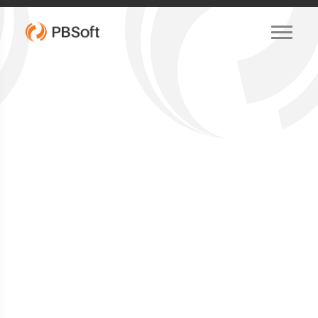
Qualidade
Certificada
Certificação MPS.BR nível F: Garantia de
excelência em desenvolvimento de
software, com processos otimizados e
alinhados às melhores práticas do
mercado.
Saiba mais