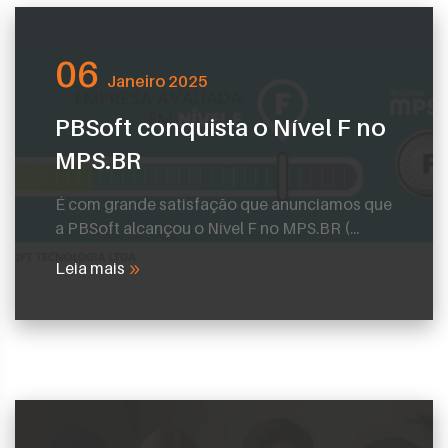
06
Janeiro 2025
PBSoft conquista o Nível F no
MPS.BR
É com grande satisfação que anunciamos que
a PBSoft alcançou o Nível F no MPS.BR (...
Leia mais