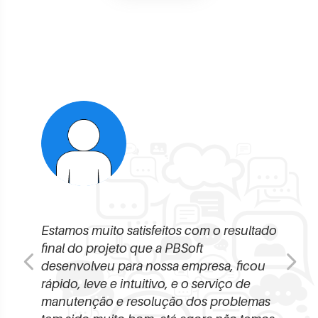
dora
Estamos muito satisfeitos com o resultado
Faço p
hando
final do projeto que a PBSoft
de Con
 fomos
desenvolveu para nossa empresa, ficou
com a 
rápido, leve e intuitivo, e o serviço de
muito 
to no
manutenção e resolução dos problemas
demand